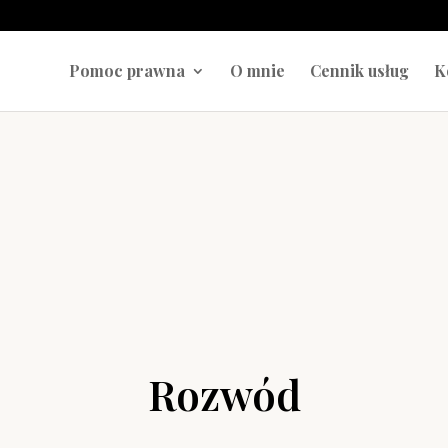
Pomoc prawna
O mnie
Cennik usług
K
Rozwód