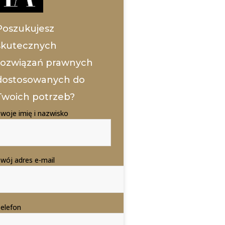
Poszukujesz
skutecznych
rozwiązań prawnych
dostosowanych do
Twoich potrzeb?
woje imię i nazwisko
wój adres e-mail
elefon