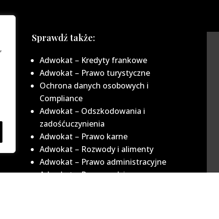
Sprawdź także:
,
Adwokat – Kredyty frankowe
Adwokat –
Prawo turystyczne
Ochrona danych osobowych i
Compliance
Adwokat
– Odszkodowania i
zadośćuczynienia
0
Adwokat
– Prawo karne
Adwokat
– Rozwody i alimenty
Adwokat
– Prawo administracyjne
Adwokat
– Prawo rodzinne
Adwokat
– Prawo spadkowe
Infromacje: