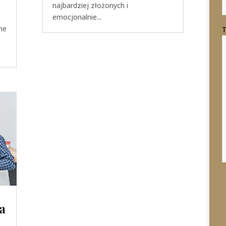
najbardziej złożonych i
emocjonalnie...
,
ne
T
a