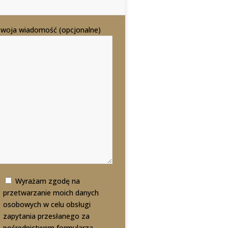
woja wiadomość (opcjonalne)
Wyrażam zgodę na
przetwarzanie moich danych
osobowych w celu obsługi
zapytania przesłanego za
pośrednictwem formularza.