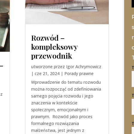
Rozwód –
kompleksowy
przewodnik
–
utworzone przez
Igor Achrymowicz
T
|
cze 21, 2024
|
Porady prawne
Wprowadzenie do tematu rozwodu
można rozpocząć od zdefiniowania
cz
T
samego pojęcia rozwodu i jego
znaczenia w kontekście
społecznym, emocjonalnym i
prawnym. Rozwód jako proces
formalnego rozwiązania
T
małżeństwa, jest jednym z