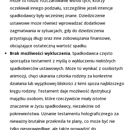
może to rodzić rozczarowanie wśród tych, którzy
oczekiwali innego podziału, szczególnie jeżeli intencje
spadkodawcy były wcześniej znane. Dziedziczenie
ustawowe może również wprowadzać dodatkowe
zagmatwania w sytuacjach, gdy do dziedziczenia
przystępują długi oraz inne zobowiązania finansowe,
obciążające ostateczną wartość spadku.
Brak możliwości wykluczenia
. Spadkodawca często
sporządza testament z myślą o wykluczeniu niektórych
spadkobierców ustawowych. Może to wynikać z osobistych
animozji, chęci ukarania członka rodziny za konkretne
działania lub wyjątkowej bliskości z kimś spoza najbliższego
kręgu rodziny. Testament daje możliwość dystrybucji
majątku osobom, które rzeczywiście miały istotne
znaczenie w życiu spadkodawcy, niezależnie od
pokrewieństwa. Uznanie testamentu holograficznego za
nieważny brutalnie przekreśla te plany, co może być nie
tylko niesprawiedliwe, ale także prowadzić do