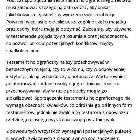
Podczas sporządzania testamentu holograficznego testator
musi zachować szczególną ostrożność, aby unikać
jakichkolwiek niejasności w wyrażeniu swoich intencji.
Powinien więc jasno określić poszczególne części majątku
oraz osoby, które mają je otrzymać. Zaleca się, aby używane
w testamencie pojęcia były zrozumiałe oraz jednoznaczne,
co pozwoli uniknąć potencjalnych konfliktów między
spadkobiercami.
Testament holograficzny należy przechowywać w
bezpiecznym miejscu, czy to w domu, czy w odpowiedniej
instytucji, jak np. w banku czy u notariusza. Warto również
poinformować zaufane osoby o jego istnieniu i miejscu
przechowywania, aby w razie potrzeby mogły go
zlokalizować. Sporządzenie testamentu holograficznego nie
wymaga obecności świadków, co odróżnia go od innych form
testamentów, jednak nie zwalnia to testatora z obowiązku
rzetelnego i jasnego wyrażenia swojej ostatniej woli.
Z powodu tych wszystkich wymagań i potencjalnych pułapek
prawnych, związanych z niepoprawnym sporządzeniem