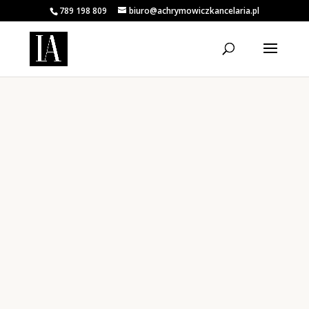
789 198 809
biuro@achrymowiczkancelaria.pl