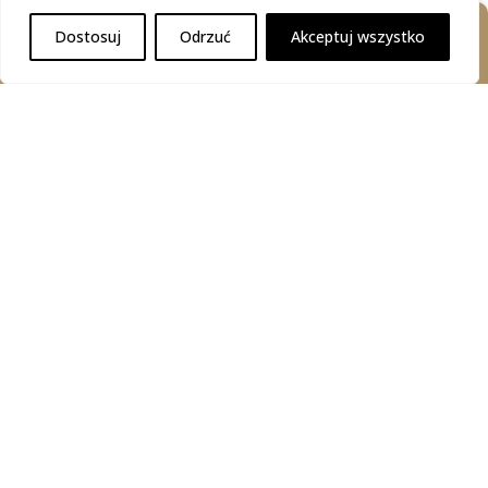
Dostosuj
Odrzuć
Akceptuj wszystko
Poszukujesz skutecznych rozwiązań
prawnych dostosowanych do Twoich
potrzeb?
Twoje imię i nazwisko