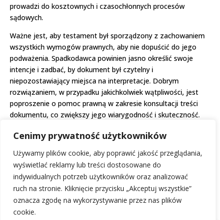
prowadzi do kosztownych i czasochłonnych procesów
sądowych.
Ważne jest, aby testament był sporządzony z zachowaniem
wszystkich wymogów prawnych, aby nie dopuścić do jego
podważenia. Spadkodawca powinien jasno określić swoje
intencje i zadbać, by dokument był czytelny i
niepozostawiający miejsca na interpretacje. Dobrym
rozwiązaniem, w przypadku jakichkolwiek wątpliwości, jest
poproszenie o pomoc prawną w zakresie konsultacji treści
dokumentu, co zwiększy jego wiarygodność i skuteczność.
Podsumowując, testament holograficzny, choć prosty i
Cenimy prywatność użytkowników
szybki w sporządzeniu, wymaga staranności i zrozumienia
Używamy plików cookie, aby poprawić jakość przeglądania,
konsekwencji jego braku formalnego nadzoru. Daje duże
wyświetlać reklamy lub treści dostosowane do
możliwości personalizacji rozporządzenia majątkiem, ale
indywidualnych potrzeb użytkowników oraz analizować
wymaga ostrożności i dokładności, aby w pełni spełnić
ruch na stronie. Kliknięcie przycisku „Akceptuj wszystkie”
zamiary zmarłego. Warto rozważyć wszystkie czynniki przed
oznacza zgodę na wykorzystywanie przez nas plików
podjęciem decyzji o wyborze tej formy testamentu.
cookie.